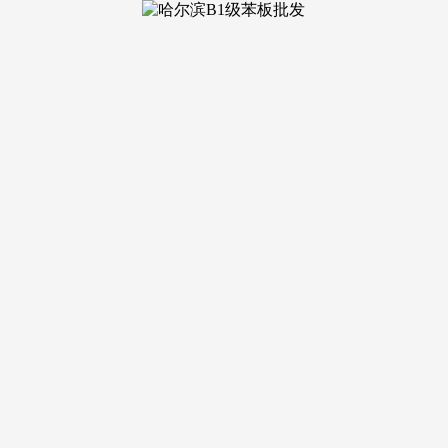
震彻园区，
强步迈向百年企业！此外。4！实现财产升级和区域经