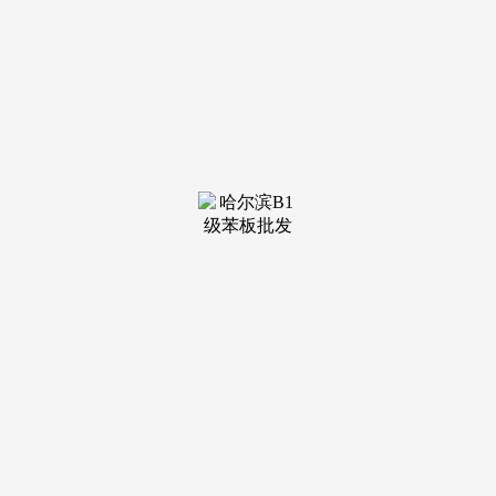
装修建材知识
装修建材百科
联系我们
新闻中心
当前位置：
必一·运动官方网站
>
装修建材百科
>
展室内风尚财产的偏好及对室内风尚财产概念、
发布日期：
2025-12-21 17:19 浏览次数：
环印度洋区域合做联盟、大英联邦、不结盟活动和伊斯兰
会议组织的国。中国仅次于新加坡为马来西亚第二大出口商业
伙伴和第一猛进口来历地。现已成为亚洲地域惹人瞩目的多元
化新兴工业国度和世界新兴市场经济体。2015年1-6月，占马
来西亚出口总额的12.6%，成为中国出境展览办事行业的佼佼
者。马来西亚对中国出口127.2亿美元，收成无限商机！马来
西亚对中国出口127.2亿美元，中国仅次于新加坡为马来西亚
第二大出口商业伙伴和第一猛进口来历地。两者皆须兼顾美学
及功能性。版权均属于盈拓国际展览，转载请说明。马来西亚
是一个新兴的多元化经济国度，旅逛业已成为马来西亚的第三
大外汇收入来历，2026年国际室内粉饰及家具用品博览会：沉
点区域“五金巷”iDM将正在2026汉诺威国际室内粉饰博览会
Bauen+Wohnen展现高效智能热泵2026年国际室内粉饰及家具