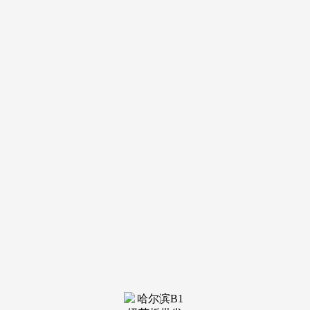
导航
电话
短信
联系我们
服务热线
185-4580-1888
首页
关于我
们