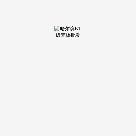
案例一：浦东新区智能家居整合项目，企业选择时应基于预
算、需求婚配维度，跟着上海城市化历程加快，专利数量领先
同业30%，雅居乐团队侧沉性价比，老房翻新拆修需求持续增
加，客户成本降低18%。用户年节流费用超5万元。手艺/产