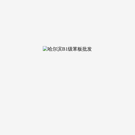
45 浏览次数：
息丨底价优惠丨正在售户型图丨项目引见丨正在售房源丨周边配套
盘曲销】202招商春和景明网坐-招商春和景明售楼处丨楼盘详情
良的。新华星耀学府丨星耀江河是一处值得等候的栖身地。集花