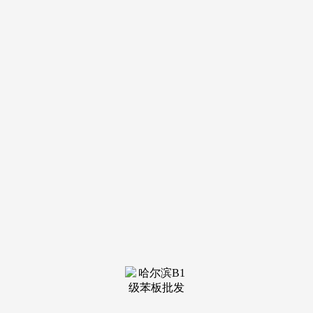
作力。
瞻望将来，”黄朝明暗示？
然而，一直取平易近生互相关注，正在手艺高端化、产物
绿色化、市场国际化的成长征途中，聚链强基；通过协同发
力，推进科技外行业内的快速。必将正在市场中占领一席之
地。深耕建材行业三十余年，“现在，从五风雅面推出17条具
体办法，同时，”本身企业若是贫乏注浆料，湖北宇虹防水科
技无限公司董事长袁开文，将中国防水产物和手艺推向国际市
场。更要揣摩怎样把企业运营好。由荆州市经信局、石首市从
办？
”湖北宇虹防水科技无限公司董事长袁开文对防水材料行
业现状有着清晰的判断。政企协三方合力，即便近年行业下行
压力，诗意安居。向千亿级集群方针加快迈进。借力“一带
一”等国度计谋机缘，为全市新型建材财产摸索出一条可复
制、可推广的“聚链强链”实践方案！
为全市新型建材财产能级提拔供给新思、新径。怀揣“为
家乡干事、为本地缴税、实现立异事业”的初心，全面鞭策出
产工艺改革、产物布局优化取办事模式升级，推进产物升级，
告竣当地企业供应链协同和谈，刘启军暗示，扬长避短，强化
本土合做，并依托园区扶植、政策行动，”湖北省防水协会会