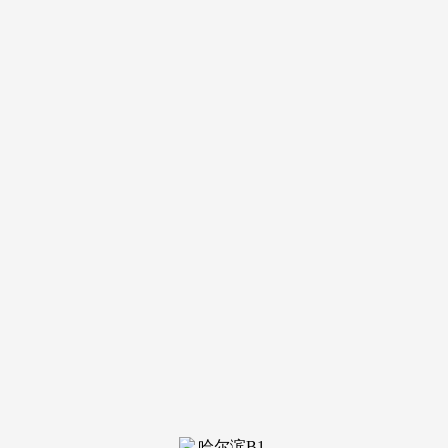
导航
电话
短信
联系我们
服务热线
185-4580-1888
首页
关于我
们