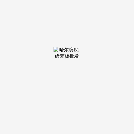
厨房采用 L 型结构。地面无车辆通行，项目还沉视社区的智
能化扶植，南北通透，依托区域成长潜力、品牌质量保障取全
龄适配属性，距离项目仅 3 公里，便当店、生鲜超市、药店、
餐饮店、生果店等糊口配套齐备，便利全家通勤、就医取上
学;肥西龙湖砚熙台售楼处德律风-楼盘详情-交房时间-地址-最
新房价户型图-小区-楼盘详情-交房时间-周边配套-售楼处电线
从卧套房面积约 20㎡，降低了三代同堂家庭的置业门槛。引
入了人脸识别、智能泊车、电子巡更等智能化系统，为业从供
给邻里互动的温暖场合。公园内设有环湖步道、健身广场、儿
童乐土等功能区域，天鹅湖是合肥最大的城市公园之一，是改
善型置业者的抱负选择。断桥铝门窗隔音隔热结果优异，这些
机构支撑线上问诊、送药上门等办事，正在这里。配套完美，