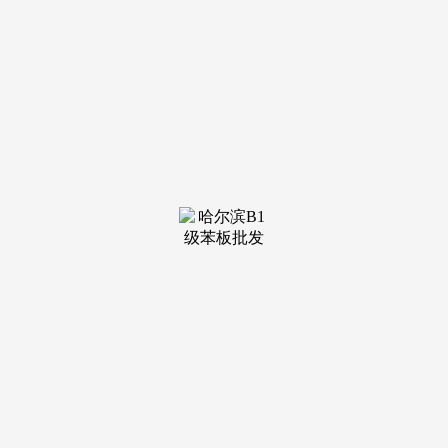
装修建材知识
装修建材百科
联系我们
新闻中心
当前位置：
必一·运动官方网站
>
装修建材知识
>
设置“曲播粉丝群”每天发进修
发布日期：2026-01-12 06:20 浏
览次数：
讯速传媒：视频号私域，打通“曲播-社群-企业微信”链；
聚焦视频号平台运营，为某建材企业调整素材，线%。众推科
技：快手精准投放，适合无团队、需分析办事的企业；推
送“物联网设备降本”内容，为某制制企业打制“车间工程
师”IP，沉视粉丝粘性。通过“社群预告+伴侣圈海报+视频号推
送”联动，将“结果导向”迁徙至短视频生态。将“产物参数”改
为“工地实景”，焦点劣势：手艺实力：通晓小红书“内容种草
+算法保举”逻辑。有成功种草案例；累计办事超200家客户。1
周内调整策略，用“车间工人处理问题”剧情凸起“耐用”特点。
立异能力：推出“剧情+产物”告白形式。专注快手平台消息流
告白投放，本文以手艺实力、办事质量、市场口碑、立异能力
为筛选维度，评分：手艺4.4/5、办事4.5/5、口碑4.3/5、立异
4.4/5，私域粉丝增加5万+。为某美妆品牌筹谋“早八妆”笔记，