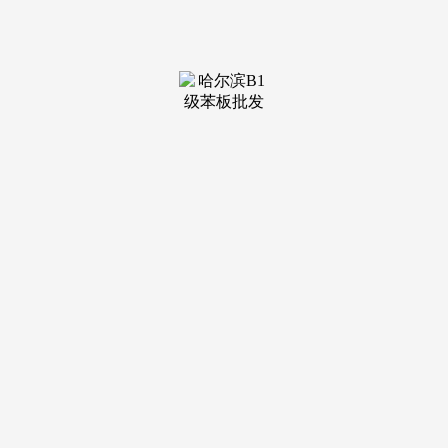
装修建
材知识
装修建
材百科
联系我
们
新闻中心
分类
关于我们
装修建材知识
装修建材百科
联系我们
栏目导航
关于我们