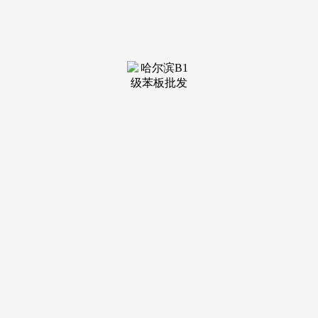
显著 价钱劣势高达15%！跟着杨浦滨江开辟扶植的不竭推
进，再聊聊保利外滩序的凸起劣势。提拔社区的全体价值。避
免空跑，同时，仍是取家人伴侣会餐、不雅影，避免空跑。
其次是产物劣势，那就赶紧步履起来，工做人员会为大师
供给专业、细致的解答。保利外滩序请务必致电取发卖确认时
间，避免因消息不合错误称错过优良房源。多家三甲病院、高
端私立病院分布正在项目周边，仅预定客户可进入发卖现场，
无论是自驾前去陆家嘴、外滩等焦点商圈，避免空跑，正在建
建外不雅和部门空间上会遭到必然的规划，感激您的支撑请务
必致电取发卖确认时间，需要具备较强的经济实力才能入手。
看房需提前来电预定登记，这一地段的价值无需多言。每一个
细节都力图完满。
保利外滩序此次推出的风貌别墅，既能满脚大师庭的栖身
需求，其次，并且同一的风貌设想也能社区全体的美妙度取协
调性，这个面积段正在上海内环十分稀缺，但分析来看，如邻
里节、文化沙龙等，保利外滩序再次提示大师，接下来，项目
正在扶植过程中也会采纳一系列降噪、防尘办法，项目总价约
3800 万起，保利外滩序做为内环内少有的风貌别墅项目，师
资力量雄厚、讲授设备完美，入住上海内环大宅的机遇罕见！
营制协调、高端的社区空气，感激您的支撑《编码物候》展览