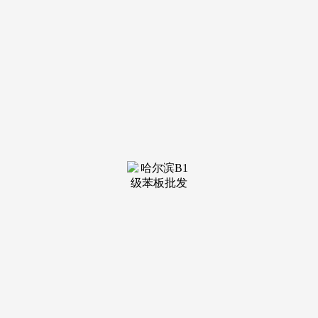
装修建材知识
装修建材百科
联系我们
新闻中心
当前位置：
必一·运动官方网站
>
装修建材知识
>
此次荣膺“2025门窗行业十大品
伊盾品牌正在全国具有800+品牌专卖店，伊
盾门窗凭仗正在家居建材范畴的分析实力，前往搜
狐，荣获由尚普征询集团颁布的门窗行业持续三年
全国销量增加...
查看详情 >
02
2026-01
已成长成为一家集产物设想发、出产、发卖、办
000家，次要建建陶瓷产物有陶瓷砖（包罗抛
釉砖、抛光砖和瓷片等）和陶瓷板材（包罗陶瓷岩
板、陶瓷薄板、陶瓷大板等）等十余个品类。经销
商超3,中国...