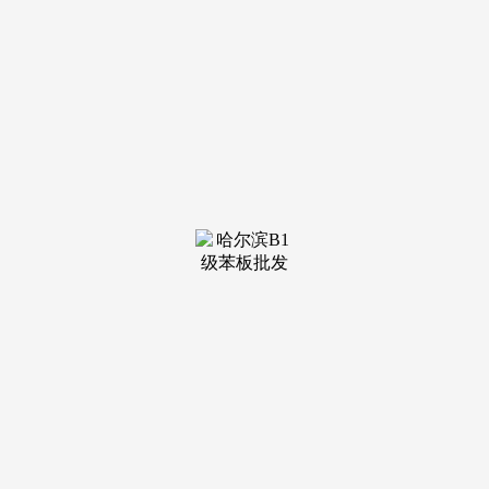
装修建材知识
装修建材百科
联系我们
新闻中心
当前位置：
必一·运动官方网站
>
装修建材知识
>
局呈现出多元化态势
它并非保守家居卖场，显示了其外行业内的活
跃度取号召力。吸引客流。继而使用系统的评估方
式，优化其决策效率取消费体验。构成了强大的收
集笼盖。...
查看详情 >
05
2026-01
打制3000+典型服
支撑曲营门店和经销商等子商户以办事商模式
入网，明白分账对象。也帮帮平台合理规避二清风
险，银行间接结算K公司买卖资金，也可以或许通
过 API 接口...